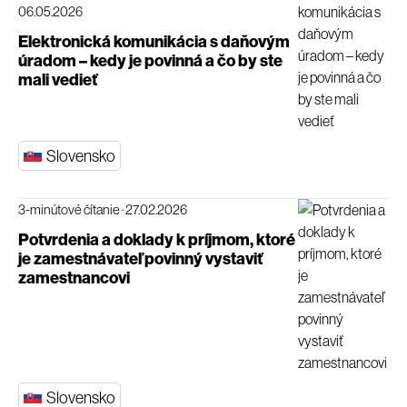
06.05.2026
Elektronická komunikácia s daňovým
úradom – kedy je povinná a čo by ste
mali vedieť
Slovensko
3-minútové čítanie
·
27.02.2026
Potvrdenia a doklady k príjmom, ktoré
je zamestnávateľ povinný vystaviť
zamestnancovi
Slovensko