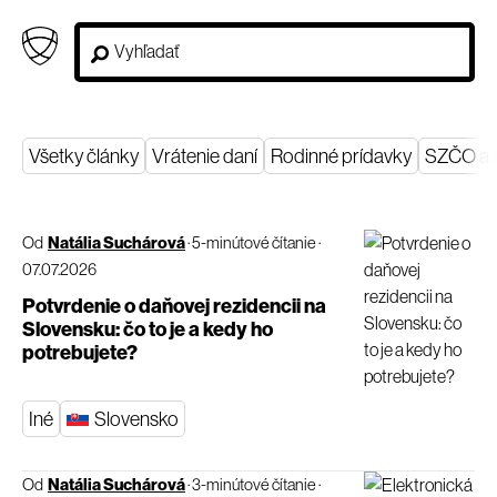
Všetky články
Vrátenie daní
Rodinné prídavky
SZČO a s.
Od
Natália Suchárová
·
5-minútové čítanie
·
07.07.2026
Potvrdenie o daňovej rezidencii na
Slovensku: čo to je a kedy ho
potrebujete?
Iné
Slovensko
Od
Natália Suchárová
·
3-minútové čítanie
·