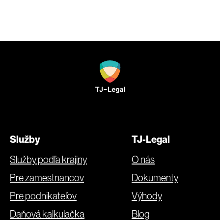
Služby
TJ-Legal
Služby podľa krajiny
O nás
Pre zamestnancov
Dokumenty
Pre podnikateľov
Výhody
Daňová kalkulačka
Blog