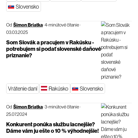
Slovensko
Od
Šimon Briatka
·
4-minútové čítanie
·
03.03.2025
Som Slovák a pracujem v Rakúsku -
potrebujem si podať slovenské daňové
priznanie?
Vrátenie daní
Rakúsko
Slovensko
Od
Šimon Briatka
·
3-minútové čítanie
·
25.07.2024
Konkurent ponúka službu lacnejšie?
Dáme vám ju ešte o 10 % výhodnejšie!