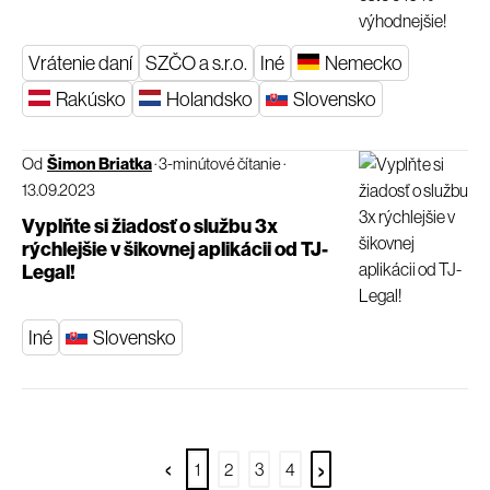
Vrátenie daní
SZČO a s.r.o.
Iné
Nemecko
Rakúsko
Holandsko
Slovensko
Od
Šimon Briatka
·
3-minútové čítanie
·
13.09.2023
Vyplňte si žiadosť o službu 3x
rýchlejšie v šikovnej aplikácii od TJ-
Legal!
Iné
Slovensko
‹
›
1
2
3
4