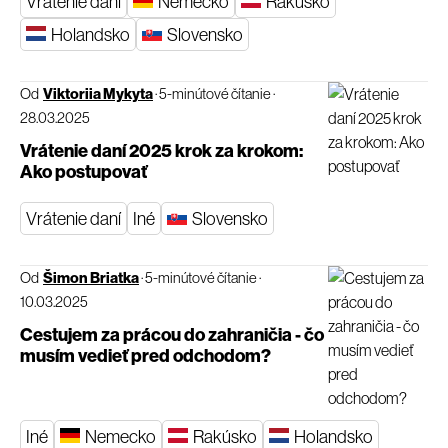
Vrátenie daní
Nemecko
Rakúsko
Holandsko
Slovensko
Od
Viktoriia Mykyta
·
5-minútové čítanie
·
28.03.2025
Vrátenie daní 2025 krok za krokom:
Ako postupovať
Vrátenie daní
Iné
Slovensko
Od
Šimon Briatka
·
5-minútové čítanie
·
10.03.2025
Cestujem za prácou do zahraničia - čo
musím vedieť pred odchodom?
Iné
Nemecko
Rakúsko
Holandsko