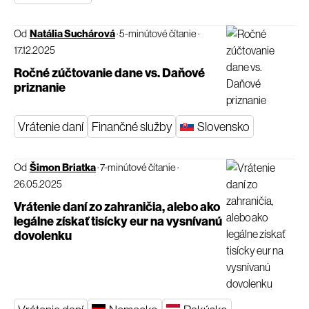
Od
Natália Suchárová
·
5-minútové čítanie
·
17.12.2025
Ročné zúčtovanie dane vs. Daňové
priznanie
Vrátenie daní
Finančné služby
Slovensko
Od
Šimon Briatka
·
7-minútové čítanie
·
26.05.2025
Vrátenie daní zo zahraničia, alebo ako
legálne získať tisícky eur na vysnívanú
dovolenku