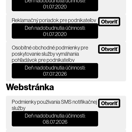
Deň nadobudnutia účinnosti:
01.07.2020
Reklamačný poriadok pre podnikateľov
Otvoriť
Deň nadobudnutia účinnosti:
01.07.2020
Osobitné obchodné podmienky pre
Otvoriť
poskytovanie služby vymáhania
pohľadávok pre podnikateľov
Deň nadobudnutia účinnosti:
07.07.2026
Webstránka
Podmienky používania SMS notifikačnej
Otvoriť
služby
Deň nadobudnutia účinnosti:
08.07.2026