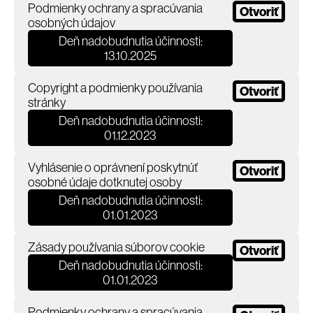
Podmienky ochrany a spracúvania
Otvoriť
osobných údajov
Deň nadobudnutia účinnosti:
13.10.2025
Copyright a podmienky používania
Otvoriť
stránky
Deň nadobudnutia účinnosti:
01.12.2023
Vyhlásenie o oprávnení poskytnúť
Otvoriť
osobné údaje dotknutej osoby
Deň nadobudnutia účinnosti:
01.01.2023
Zásady používania súborov cookie
Otvoriť
Deň nadobudnutia účinnosti:
01.01.2023
Podmienky ochrany a spracúvania