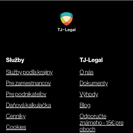
Služby
TJ-Legal
Služby podľa krajiny
O nás
Pre zamestnancov
Dokumenty
Pre podnikateľov
Výhody
Daňová kalkulačka
Blog
Cenníky
Odporučte
známeho - 15€ pre
Cookies
oboch