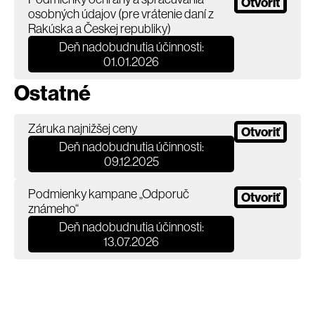
Otvoriť
osobných údajov (pre vrátenie daní z
Rakúska a Českej republiky)
Deň nadobudnutia účinnosti:
01.01.2026
Ostatné
Záruka najnižšej ceny
Otvoriť
Deň nadobudnutia účinnosti:
09.12.2025
Podmienky kampane „Odporuč
Otvoriť
známeho“
Deň nadobudnutia účinnosti:
13.07.2026