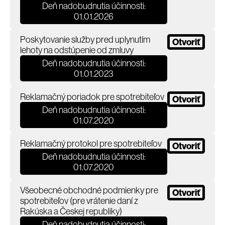
Deň nadobudnutia účinnosti:
01.01.2026
Poskytovanie služby pred uplynutím
Otvoriť
lehoty na odstúpenie od zmluvy
Deň nadobudnutia účinnosti:
01.01.2023
Reklamačný poriadok pre spotrebiteľov
Otvoriť
Deň nadobudnutia účinnosti:
01.07.2020
Reklamačný protokol pre spotrebiteľov
Otvoriť
Deň nadobudnutia účinnosti:
01.07.2020
Všeobecné obchodné podmienky pre
Otvoriť
spotrebiteľov (pre vrátenie daní z
Rakúska a Českej republiky)
Deň nadobudnutia účinnosti: