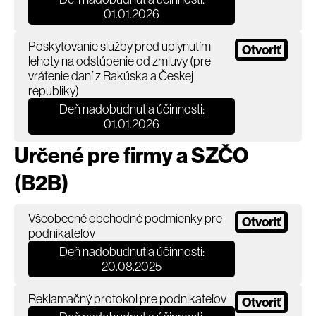
01.01.2026
Poskytovanie služby pred uplynutím
Otvoriť
lehoty na odstúpenie od zmluvy (pre
vrátenie daní z Rakúska a Českej
republiky)
Deň nadobudnutia účinnosti:
01.01.2026
Určené pre firmy a SZČO
(B2B)
Všeobecné obchodné podmienky pre
Otvoriť
podnikateľov
Deň nadobudnutia účinnosti:
20.08.2025
Reklamačný protokol pre podnikateľov
Otvoriť