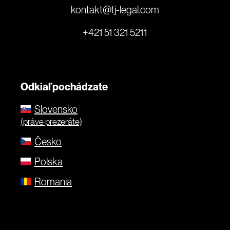
kontakt@tj-legal.com
+421 51 321 5211
Odkiaľ pochádzate
Slovensko
(práve prezeráte)
Česko
Polska
Romania