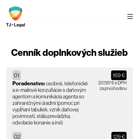
Cenník: Ostatné služby Nemecko B2B
Cenník doplnkových služieb
01
169 €
207,87 € s DPH
Poradenstvo:
osobné, telefonické
za prvú hodinu
a e-mailové konzultácie s daňovým
agentom a komunikácia agenta so
zahraničnými úradmi (pomoc pri
vypĺňaní tabuliek, vznik daňovej
povinnosti, stála prevádzka,
odvolacie konanie a iné)
02
129 €