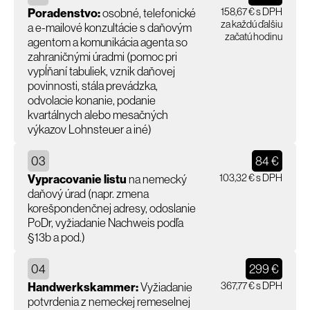
158,67 € s DPH
Poradenstvo:
osobné, telefonické
za každú ďalšiu
a e-mailové konzultácie s daňovým
začatú hodinu
agentom a komunikácia agenta so
zahraničnými úradmi (pomoc pri
vypĺňaní tabuliek, vznik daňovej
povinnosti, stála prevádzka,
odvolacie konanie, podanie
kvartálnych alebo mesačných
výkazov Lohnsteuer a iné)
03
84 €
103,32 € s DPH
Vypracovanie listu
na nemecký
daňový úrad (napr. zmena
korešpondenčnej adresy, odoslanie
PoDr, vyžiadanie Nachweis podľa
§13b a pod.)
04
299 €
367,77 € s DPH
Handwerkskammer:
Vyžiadanie
potvrdenia z nemeckej remeselnej