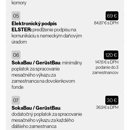
komory
05
69 €
84,87 € s DPH
Elektronický podpis
ELSTER:
predĺženie podpisu na
komunikáciu s nemeckým daňovým
úradom
06
120 €
147,6 € s DPH
SokaBau / GerüstBau
: minimálny
podanie do 3
poplatok za spracovanie
zamestnancov
mesačného výkazu za
zamestnanca na dovolenkovom
fonde
07
30 €
36,9 € s DPH
SokaBau / GerüstBau
:
dodatočný poplatok za spracovanie
mesačného výkazu za každého
ďalšieho zamestnanca