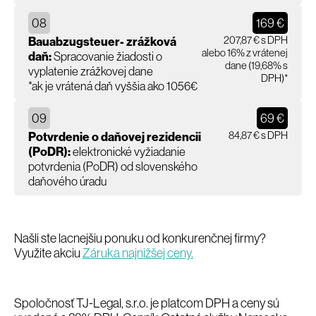
08
169 €
207,87 € s DPH
Bauabzugsteuer- zrážková
alebo 16% z vrátenej
daň:
Spracovanie žiadosti o
dane (19,68% s
vyplatenie zrážkovej dane
DPH)*
*ak je vrátená daň vyššia ako 1056€
09
69 €
84,87 € s DPH
Potvrdenie o daňovej rezidencii
(PoDR):
elektronické vyžiadanie
potvrdenia (PoDR) od slovenského
daňového úradu
Našli ste lacnejšiu ponuku od konkurenčnej firmy?
Využite akciu
Záruka najnižšej ceny.
Spoločnosť TJ-Legal, s.r.o. je platcom DPH a ceny sú