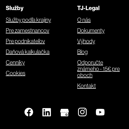
Služby
TJ-Legal
Služby podľa krajiny
O nás
Pre zamestnancov
Dokumenty
Pre podnikateľov
Výhody
Daňová kalkulačka
Blog
Cenníky
Odporučte
známeho - 15€ pre
Cookies
oboch
Kontakt