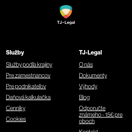
Služby
TJ-Legal
Služby podľa krajiny
O nás
Pre zamestnancov
Dokumenty
Pre podnikateľov
Výhody
Daňová kalkulačka
Blog
Cenníky
Odporučte
známeho - 15€ pre
Cookies
oboch
Kontakt