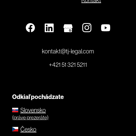
kontakt@tj-legal.com
+421 51 321 5211
Odkiaľ pochádzate
Slovensko
(práve prezeráte)
Česko