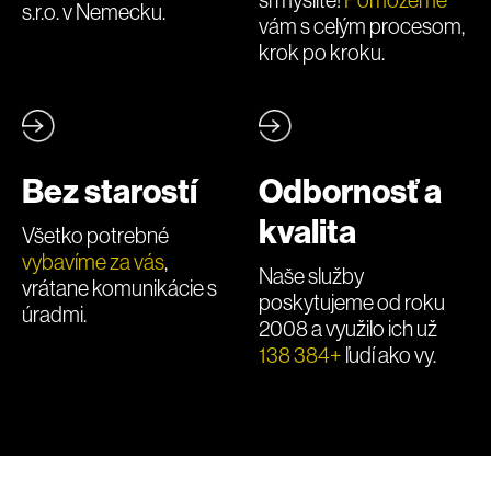
s.r.o. v Nemecku.
vám s celým procesom,
krok po kroku.
Bez starostí
Odbornosť a
kvalita
Všetko potrebné
vybavíme za vás
,
Naše služby
vrátane komunikácie s
poskytujeme od roku
úradmi.
2008 a využilo ich už
138 384+
ľudí ako vy.