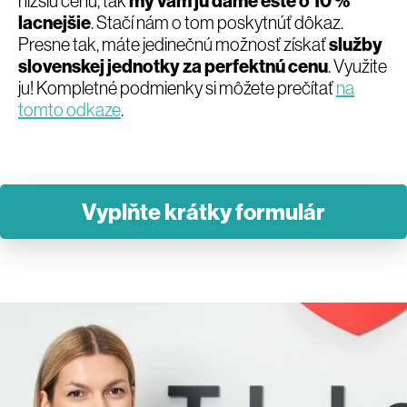
nižšiu cenu, tak
my vám ju dáme ešte o 10 %
lacnejšie
. Stačí nám o tom poskytnúť dôkaz.
Presne tak, máte jedinečnú možnosť získať
služby
slovenskej jednotky za perfektnú cenu
. Využite
ju! Kompletné podmienky si môžete prečítať
na
tomto odkaze
.
Vyplňte krátky formulár