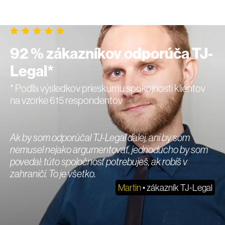
92 % zákazníkov odporúča TJ-
Legal*
* Podľa výsledkov prieskumu spokojnosti klientov
na vzorke 615 respondentov
Ak by som odporúčal TJ-Legal ďalej, ani by som
nemusel nejako argumentovať, jednoducho by som
povedal: túto spoločnosť potrebuješ, ak robíš v
zahraničí. To je všetko.
Martin
• zákazník TJ-Legal