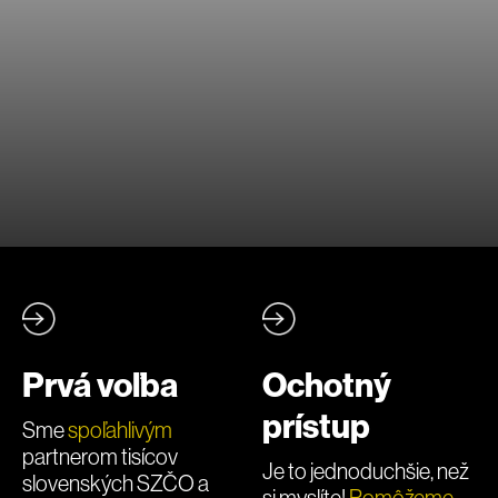
Prvá voľba
Ochotný
prístup
Sme
spoľahlivým
partnerom tisícov
Je to jednoduchšie, než
slovenských SZČO a
si myslíte!
Pomôžeme