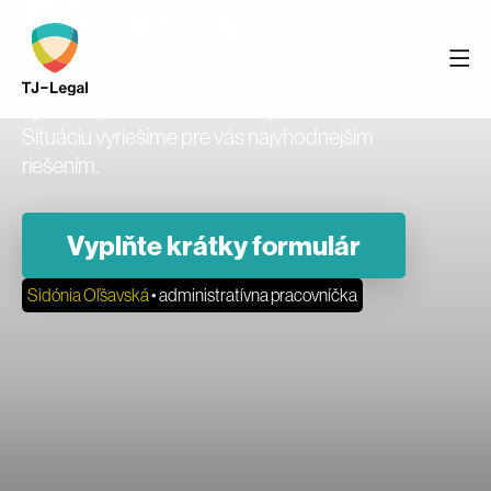
Erinnerung
Dostali ste od nemeckého daňového úradu
výzvu na podanie daňového priznania?
Situáciu vyriešime pre vás najvhodnejším
riešením.
Vyplňte krátky formulár
Sidónia Oľšavská
• administratívna pracovníčka