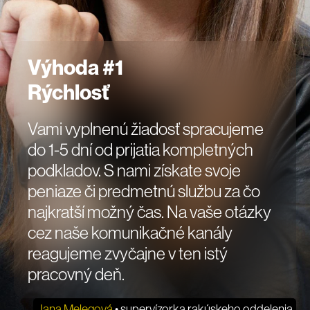
Výhoda #1
Rýchlosť
Vami vyplnenú žiadosť spracujeme
do 1-5 dní od prijatia kompletných
podkladov. S nami získate svoje
peniaze či predmetnú službu za čo
najkratší možný čas. Na vaše otázky
cez naše komunikačné kanály
reagujeme zvyčajne v ten istý
pracovný deň.
Jana Melegová
• supervízorka rakúskeho oddelenia