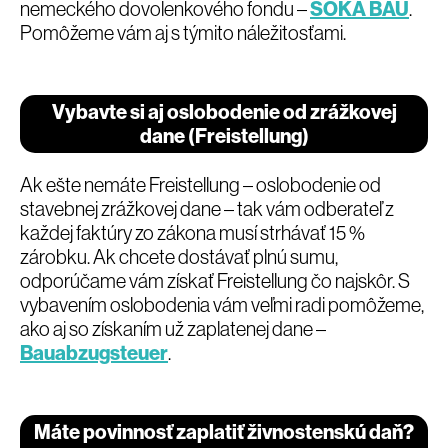
nemeckého dovolenkového fondu –
SOKA BAU
.
Pomôžeme vám aj s týmito náležitosťami.
Vybavte si aj oslobodenie od zrážkovej
dane (Freistellung)
Ak ešte nemáte Freistellung – oslobodenie od
stavebnej zrážkovej dane – tak vám odberateľ z
každej faktúry zo zákona musí strhávať 15 %
zárobku. Ak chcete dostávať plnú sumu,
odporúčame vám získať Freistellung čo najskôr. S
vybavením oslobodenia vám veľmi radi pomôžeme,
ako aj so získaním už zaplatenej dane –
Bauabzugsteuer
.
Máte povinnosť zaplatiť živnostenskú daň?