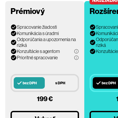
NAJŽIADA
Prémiový
Rozšíre
Spracovanie žiadosti
Spracovanie
Komunikácia s úradmi
Komunikáci
Odporúčania a upozornenia na
Odporúčani
riziká
riziká
Konzultácie s agentom
Konzultáci
Prioritné spracovanie
bez DPH
s DPH
bez DPH
199 €