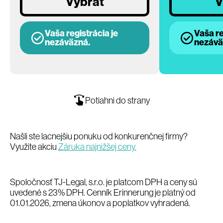
Vybrať
V
Vaša registrácia je
Vaša re
nezáväzná.
nezávä
Potiahni do strany
Našli ste lacnejšiu ponuku od konkurenčnej firmy?
Využite akciu
Záruka najnižšej ceny.
Spoločnosť TJ-Legal, s.r.o. je platcom DPH a ceny sú
uvedené s 23% DPH. Cenník Erinnerung je platný od
01.01.2026, zmena úkonov a poplatkov vyhradená.