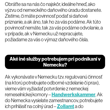
Obráťte sa na nás čo najskôr, ideálne hneď, ako
výzvu od nemeckého daňového úradu dostanete.
Zistíme, či máte povinnosť podať si daňové
priznanie, a ak áno, tak ho za vás podáme. Ak túto
povinnosť nemáte, tak za vás podáme odvolanie, a
v prípade, ak v Nemecku už nepracujete,
požiadame za vás o výmaz daňového čísla.
Aké iné služby potrebujem pri podnikaní v
Nemecku?
Ak vykonávate v Nemecku tzv. regulovanú činnosť
(na ktorú potrebujete odborné vzdelanie či prax),
vieme vám vyžiadať potvrdenie z nemeckej
remeselníckej komory –
Handwerkskammer
. Ak
do Nemecka vysielate zamestnancov, potrebujete
ich prihlásiť na colný úrad –
Zollamt
a do