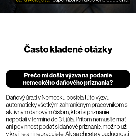
Často kladené otázky
Prečo mi došla výzva na podanie
nemeckého daňového priznania?
Daňový úrad v Nemecku posiela túto výzvu
automaticky všetkým zahraničným pracovníkom s
aktívnym daňovým číslom, ktorí si priznanie
nepodali v termíne do 31. júla. Pritom nemusíte mať
ani povinnosť podať si daňové priznanie, možno už
v krajine ani nepracujete. Ak sa chcete v budúcnosti