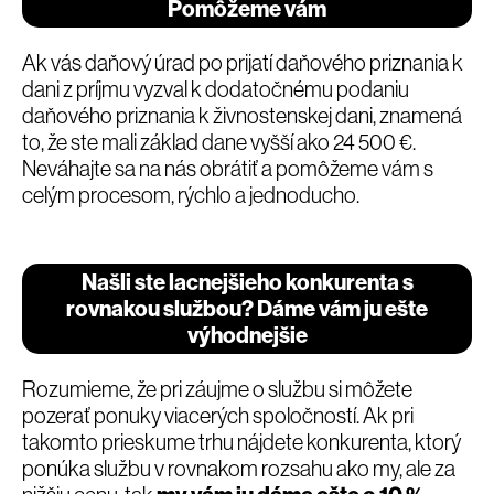
Pomôžeme vám
Ak vás daňový úrad po prijatí daňového priznania k
dani z príjmu vyzval k dodatočnému podaniu
daňového priznania k živnostenskej dani, znamená
to, že ste mali základ dane vyšší ako 24 500 €.
Neváhajte sa na nás obrátiť a pomôžeme vám s
celým procesom, rýchlo a jednoducho.
Našli ste lacnejšieho konkurenta s
rovnakou službou? Dáme vám ju ešte
výhodnejšie
Rozumieme, že pri záujme o službu si môžete
pozerať ponuky viacerých spoločností. Ak pri
takomto prieskume trhu nájdete konkurenta, ktorý
ponúka službu v rovnakom rozsahu ako my, ale za