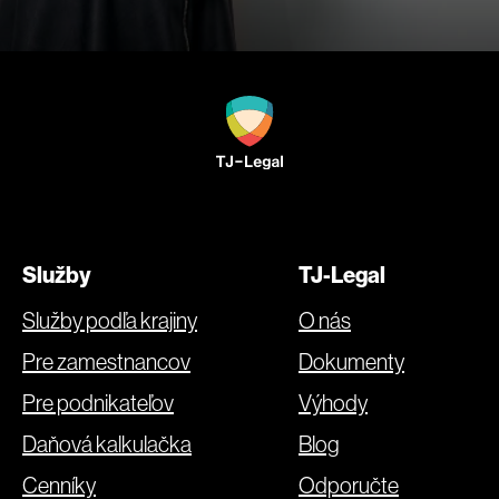
Služby
TJ-Legal
Služby podľa krajiny
O nás
Pre zamestnancov
Dokumenty
Pre podnikateľov
Výhody
Daňová kalkulačka
Blog
Cenníky
Odporučte