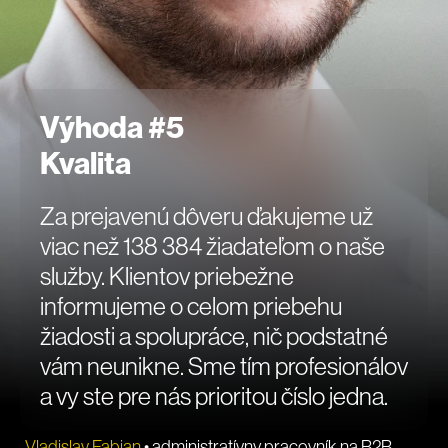
Výhoda #5
Kvalita
Za prejavenú dôveru ďakujeme už
viac než 138 384 žiadateľom o naše
služby. Klientov priebežne
informujeme o celom priebehu
žiadosti a spolupráce, nič podstatné
vám neunikne. Sme tím profesionálov
a vy ste pre nás prioritou číslo jedna.
Vladislav Fabian
• administratívny pracovník na B2B