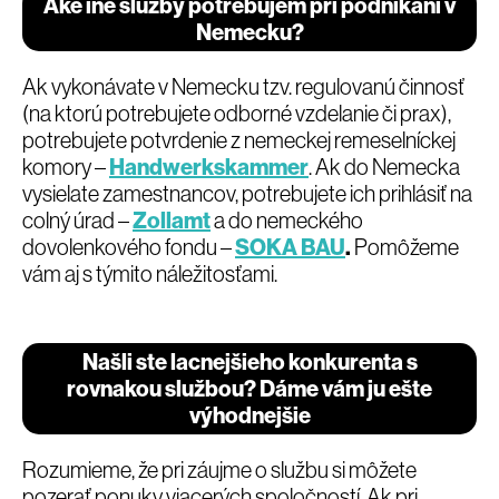
Aké iné služby potrebujem pri podnikaní v
Nemecku?
Ak vykonávate v Nemecku tzv. regulovanú činnosť
(na ktorú potrebujete odborné vzdelanie či prax),
potrebujete potvrdenie z nemeckej remeselníckej
komory –
Handwerkskammer
. Ak do Nemecka
vysielate zamestnancov, potrebujete ich prihlásiť na
colný úrad –
Zollamt
a do nemeckého
dovolenkového fondu –
SOKA BAU
.
Pomôžeme
vám aj s týmito náležitosťami.
Našli ste lacnejšieho konkurenta s
rovnakou službou? Dáme vám ju ešte
výhodnejšie
Rozumieme, že pri záujme o službu si môžete
pozerať ponuky viacerých spoločností. Ak pri