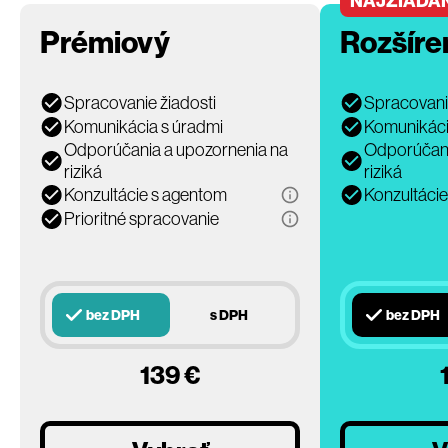
NAJŽIADA
Prémiový
Rozšíre
Spracovanie žiadosti
Spracovanie
Komunikácia s úradmi
Komunikáci
Odporúčania a upozornenia na
Odporúčani
riziká
riziká
Konzultácie s agentom
Konzultáci
Prioritné spracovanie
bez DPH
s DPH
bez DPH
139 €