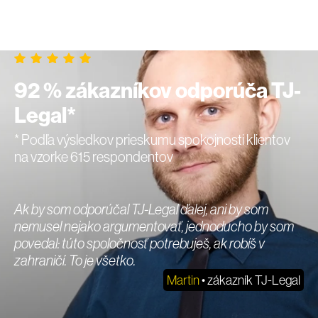
92 % zákazníkov odporúča TJ-
Legal*
* Podľa výsledkov prieskumu spokojnosti klientov
na vzorke 615 respondentov
Ak by som odporúčal TJ-Legal ďalej, ani by som
nemusel nejako argumentovať, jednoducho by som
povedal: túto spoločnosť potrebuješ, ak robíš v
zahraničí. To je všetko.
Martin
• zákazník TJ-Legal