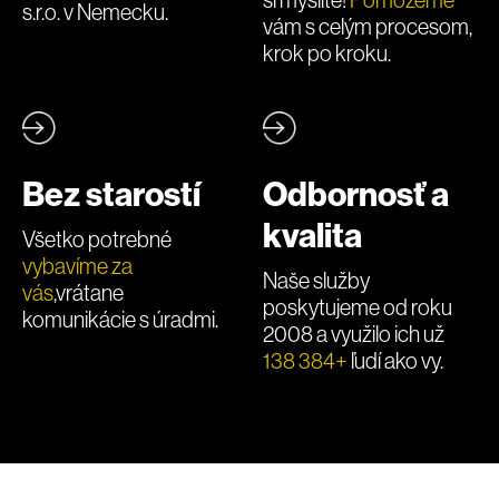
s.r.o. v Nemecku.
vám s celým procesom,
krok po kroku.
Bez starostí
Odbornosť a
kvalita
Všetko potrebné
vybavíme za
Naše služby
vás
,
vrátane
poskytujeme od roku
komunikácie s úradmi.
2008 a využilo ich už
138 384+
ľudí ako vy.