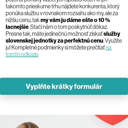
takomto prieskume trhu nájdete konkurenta, ktorý
ponúka službu v rovnakom rozsahu ako my, ale za
nižšiu cenu, tak
my vám ju dáme ešte o 10 %
lacnejšie
. Stačí nám o tom poskytnúť dôkaz.
Presne tak, máte jedinečnú možnosť získať
služby
slovenskej jednotky za perfektnú cenu
. Využite
ju! Kompletné podmienky si môžete prečítať
na
tomto odkaze
.
Vyplňte krátky formulár