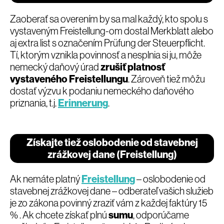
Zaoberať sa overením by sa mal každý, kto spolu s
vystaveným Freistellung-om dostal Merkblatt alebo
aj extra list s označením Prüfung der Steuerpflicht.
Tí, ktorým vznikla povinnosť a nesplnia si ju, môže
nemecký daňový úrad
zrušiť platnosť
vystaveného Freistellungu
. Zároveň tiež môžu
dostať výzvu k podaniu nemeckého daňového
priznania, t.j.
Erinnerung
.
Získajte tiež oslobodenie od stavebnej
zrážkovej dane (Freistellung)
Ak nemáte platný
Freistellung
– oslobodenie od
stavebnej zrážkovej dane – odberateľ vašich služieb
je zo zákona povinný zraziť vám z každej faktúry 15
% . Ak chcete získať plnú
sumu
, odporúčame