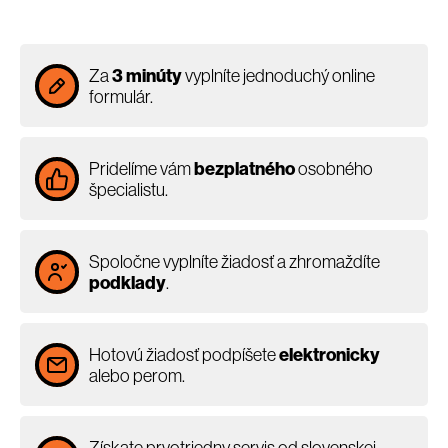
Za
3 minúty
vyplníte jednoduchý online
formulár.
Pridelíme vám
bezplatného
osobného
špecialistu.
Spoločne vyplníte žiadosť a zhromaždíte
podklady
.
Hotovú žiadosť podpíšete
elektronicky
alebo perom.
Získate prvotriedny servis od slovenskej