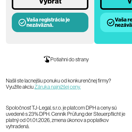
Vybrať
V
Vaša registrácia je
Vaša re
nezáväzná.
nezávä
Potiahni do strany
Našli ste lacnejšiu ponuku od konkurenčnej firmy?
Využite akciu
Záruka najnižšej ceny.
Spoločnosť TJ-Legal, s.r.o. je platcom DPH a ceny sú
uvedené s 23% DPH. Cenník Prüfung der Steuerpflicht je
platný od 01.01.2026, zmena úkonov a poplatkov
vyhradená.