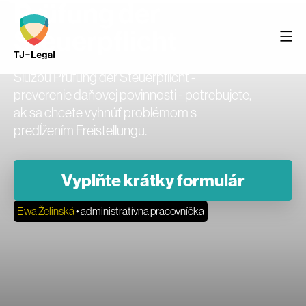
Prüfung der
Steuerpflicht
Službu Prüfung der Steuerpflicht -
preverenie daňovej povinnosti - potrebujete,
ak sa chcete vyhnúť problémom s
predĺžením Freistellungu.
Vyplňte krátky formulár
Ewa Želinská
• administratívna pracovníčka