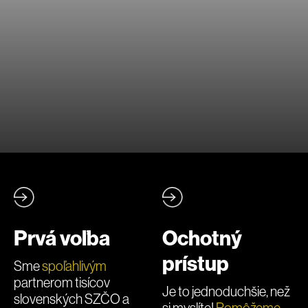
Prvá voľba
Ochotný
prístup
Sme
spoľahlivým
partnerom tisícov
Je to jednoduchšie, než
slovenských SZČO a
si myslíte!
Pomôžeme