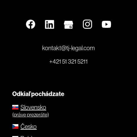
kontakt@tj-legal.com
+421 51 321 5211
Odkiaľ pochádzate
Slovensko
(práve prezeráte)
Česko