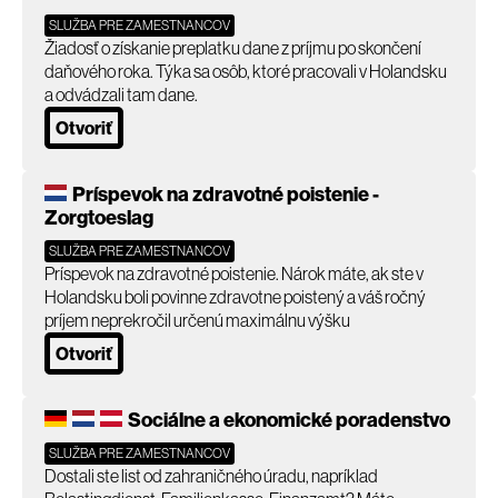
SLUŽBA PRE ZAMESTNANCOV
Žiadosť o získanie preplatku dane z príjmu po skončení
daňového roka. Týka sa osôb, ktoré pracovali v Holandsku
a odvádzali tam dane.
Otvoriť
Príspevok na zdravotné poistenie -
Zorgtoeslag
SLUŽBA PRE ZAMESTNANCOV
Príspevok na zdravotné poistenie. Nárok máte, ak ste v
Holandsku boli povinne zdravotne poistený a váš ročný
príjem neprekročil určenú maximálnu výšku
Otvoriť
Sociálne a ekonomické poradenstvo
SLUŽBA PRE ZAMESTNANCOV
Dostali ste list od zahraničného úradu, napríklad