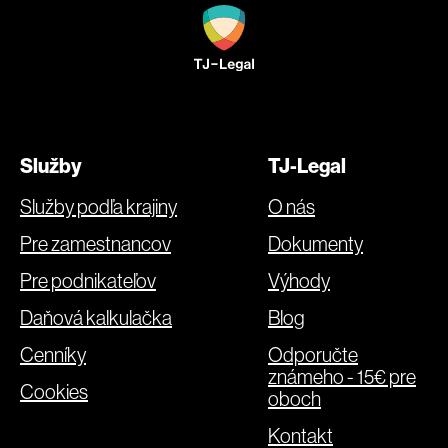
Služby
TJ-Legal
Služby podľa krajiny
O nás
Pre zamestnancov
Dokumenty
Pre podnikateľov
Výhody
Daňová kalkulačka
Blog
Cenníky
Odporučte
známeho - 15€ pre
Cookies
oboch
Kontakt