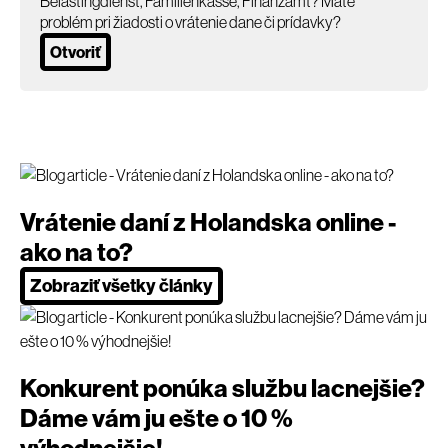
Belastingdienst, Familienkasse, Finanzamt? Máte
problém pri žiadosti o vrátenie dane či prídavky?
Otvoriť
Vrátenie daní z Holandska online -
ako na to?
Zobraziť všetky články
Konkurent ponúka službu lacnejšie?
Dáme vám ju ešte o 10 %
výhodnejšie!