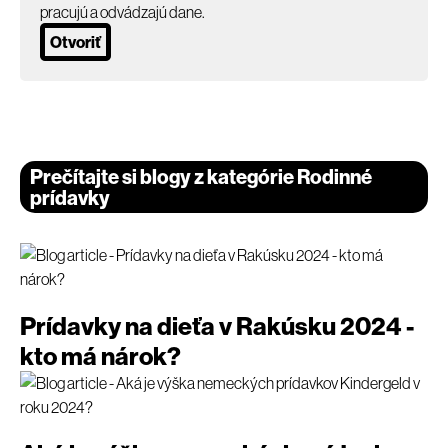
pracujú a odvádzajú dane.
Otvoriť
Prečítajte si blogy z kategórie Rodinné
prídavky
Prídavky na dieťa v Rakúsku 2024 -
kto má nárok?