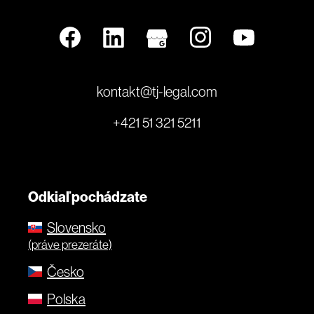
kontakt@tj-legal.com
+421 51 321 5211
Odkiaľ pochádzate
Slovensko
(práve prezeráte)
Česko
Polska