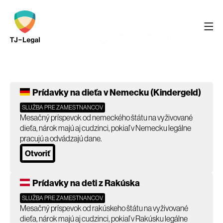
Rodinné prídavky
Prídavky na dieťa v Nemecku (Kindergeld)
SLUŽBA PRE ZAMESTNANCOV
Mesačný príspevok od nemeckého štátu na vyživované
dieťa, nárok majú aj cudzinci, pokiaľ v Nemecku legálne
pracujú a odvádzajú dane.
Otvoriť
Prídavky na deti z Rakúska
SLUŽBA PRE ZAMESTNANCOV
Mesačný príspevok od rakúskeho štátu na vyživované
dieťa, nárok majú aj cudzinci, pokiaľ v Rakúsku legálne