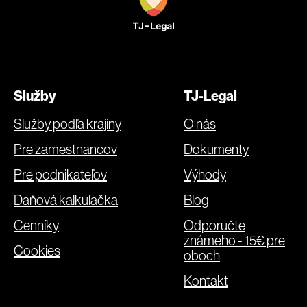
Služby
TJ-Legal
Služby podľa krajiny
O nás
Pre zamestnancov
Dokumenty
Pre podnikateľov
Výhody
Daňová kalkulačka
Blog
Cenníky
Odporučte
známeho - 15€ pre
Cookies
oboch
Kontakt