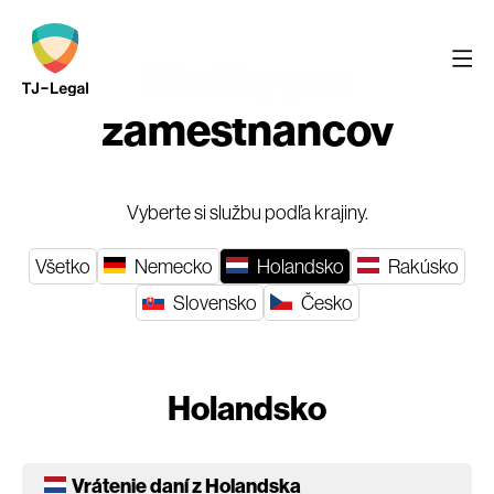
Služby pre
zamestnancov
Vyberte si službu podľa krajiny.
Všetko
Nemecko
Holandsko
Rakúsko
Slovensko
Česko
Holandsko
Vrátenie daní z Holandska