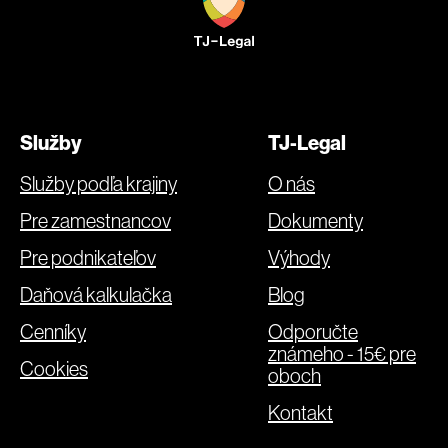
Služby
TJ-Legal
Služby podľa krajiny
O nás
Pre zamestnancov
Dokumenty
Pre podnikateľov
Výhody
Daňová kalkulačka
Blog
Cenníky
Odporučte
známeho - 15€ pre
Cookies
oboch
Kontakt