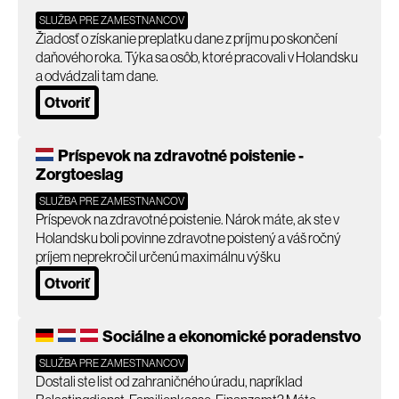
SLUŽBA PRE ZAMESTNANCOV
Žiadosť o získanie preplatku dane z príjmu po skončení
daňového roka. Týka sa osôb, ktoré pracovali v Holandsku
a odvádzali tam dane.
Otvoriť
Príspevok na zdravotné poistenie -
Zorgtoeslag
SLUŽBA PRE ZAMESTNANCOV
Príspevok na zdravotné poistenie. Nárok máte, ak ste v
Holandsku boli povinne zdravotne poistený a váš ročný
príjem neprekročil určenú maximálnu výšku
Otvoriť
Sociálne a ekonomické poradenstvo
SLUŽBA PRE ZAMESTNANCOV
Dostali ste list od zahraničného úradu, napríklad