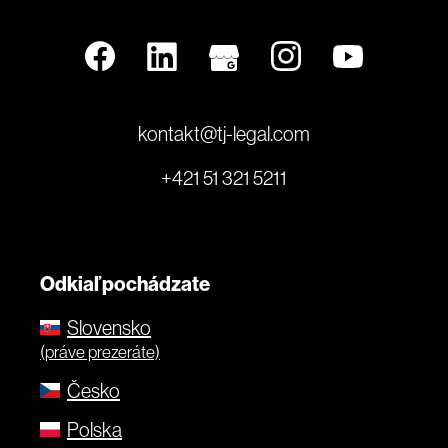
kontakt@tj-legal.com
+421 51 321 5211
Odkiaľ pochádzate
Slovensko
(práve prezeráte)
Česko
Polska