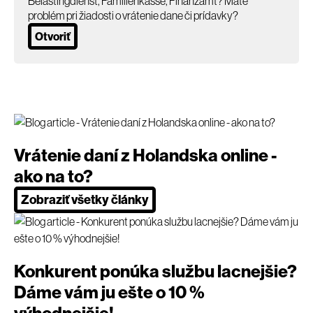
Belastingdienst, Familienkasse, Finanzamt? Máte
problém pri žiadosti o vrátenie dane či prídavky?
Otvoriť
Vrátenie daní z Holandska online -
ako na to?
Zobraziť všetky články
Konkurent ponúka službu lacnejšie?
Dáme vám ju ešte o 10 %
výhodnejšie!