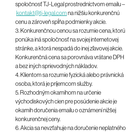
spoločnosť TJ-Legal prostredníctvom emailu –
kontakt@tj-legal.com
na nižšiu konkurenčnú
cenu a zároveň spĺňa podmienky akcie.
Konkurenčnou cenou sa rozumie cena, ktorú
ponúka iná spoločnosť na svojej internetovej
stránke, a ktorá nespadá do inej zľavovej akcie.
Konkurenčná cena sa porovnáva vrátane DPH
a bez iných sprievodných nákladov.
Klientom sa rozumie fyzická alebo právnická
osoba, ktorá je príjemcom služby.
Rozhodným okamihom na určenie
východiskových cien pre posúdenie akcie je
okamih doručenia emailu o oznámení nižšej
konkurenčnej ceny.
Akcia sa nevzťahuje na doručenie neplatného