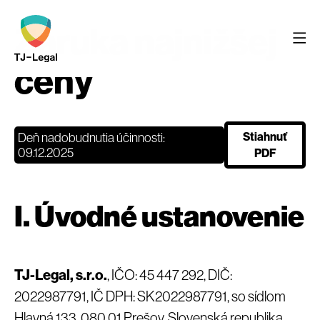
Záruka najnižšej
ceny
Deň nadobudnutia účinnosti:
Stiahnuť
09.12.2025
PDF
I. Úvodné ustanovenie
TJ-Legal, s.r.o.
, IČO: 45 447 292, DIČ:
2022987791, IČ DPH: SK2022987791, so sídlom
Hlavná 133, 080 01 Prešov, Slovenská republika,