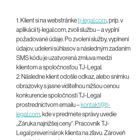
Klient si na webstránke
tj-legal.com
, príp. v
aplikácii tj-legal.com, zvolí službu – a vyplní
požadované údaje. Po zvolení služby, vyplnení
údajov, udelení súhlasov a následným zadaním
SMS kódu je uzatvorená zmluva medzi
klientom a spoločnosťou TJ-Legal.
Následne klient odošle odkaz, alebo snímku
obrazovky s jasne viditeľnou nižšou cenou
konkurencie spoločnosti TJ-Legal
prostredníctvom emailu –
kontakt@tj-
legal.com
, kde v predmete správy uvedie
„Záruka najnižšej ceny“. Pracovník TJ-
Legal preverí nárok klienta na zľavu. Zároveň