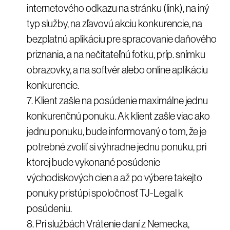
internetového odkazu na stránku (link), na iný
typ služby, na zľavovú akciu konkurencie, na
bezplatnú aplikáciu pre spracovanie daňového
priznania, a na nečitateľnú fotku, príp. snímku
obrazovky, a na softvér alebo online aplikáciu
konkurencie.
Klient zašle na posúdenie maximálne jednu
konkurenčnú ponuku. Ak klient zašle viac ako
jednu ponuku, bude informovaný o tom, že je
potrebné zvoliť si výhradne jednu ponuku, pri
ktorej bude vykonané posúdenie
východiskových cien a až po výbere takejto
ponuky pristúpi spoločnosť TJ-Legal k
posúdeniu.
Pri službách Vrátenie daní z Nemecka,