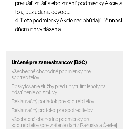
prerušiť, zrušiť alebo zmeniť podmienky Akcie, a
to aj bez udania dôvodu.
Tieto podmienky Akcie nadobúdajú účinnosť
dňom ich vyhlásenia.
Určené pre zamestnancov (B2C)
Všeobecné obchodné podmienky pre
spotrebiteľov
Poskytovanie služby pred uplynutím lehoty na
odstúpenie od zmluvy
Reklamačný poriadok pre spotrebiteľov
Reklamačný protokol pre spotrebiteľov
Všeobecné obchodné podmienky pre
spotrebiteľov (pre vrátenie daní z Rakúska a Českej