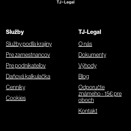
Služby
TJ-Legal
Služby podľa krajiny
O nás
Pre zamestnancov
Dokumenty
Pre podnikateľov
Výhody
Daňová kalkulačka
Blog
Cenníky
Odporučte
známeho - 15€ pre
Cookies
oboch
Kontakt