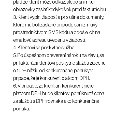
platí, že klient môže odkaz, alebo snímku
obrazovky zaslať kedykoľvek pred fakturáciou.
Klient vyplní žiadosť a príslušné dokumenty,
ktoré mu boli zaslané pri podpísaní zmluvy
prostredníctvom SMS kódu a odošle ich na
emailovú adresu uvedenú v žiadosti.
Klientovi sa poskytne služba.
Po úspešnom preverení nároku na zľavu, sa
pri fakturácii klientovi poskytne služba za cenu
o 10 % nižšiu od konkurenčnej ponuky v
prípade, že je konkurent platcom DPH.
V prípade, že klient ani konkurent nie je
platcom DPH, bude klientovi ponúknutá cena
za službu s DPH rovnaká ako konkurenčná
ponuka.