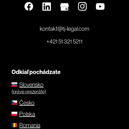
kontakt@tj-legal.com
+421 51 321 5211
Odkiaľ pochádzate
Slovensko
(práve prezeráte)
Česko
Polska
Romania