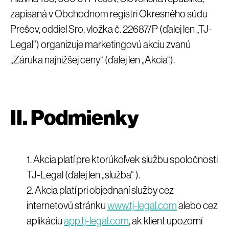
zapísaná v Obchodnom registri Okresného súdu
Prešov, oddiel Sro, vložka č. 22687/P (ďalej len „TJ-
Legal“) organizuje marketingovú akciu zvanú
„Záruka najnižšej ceny“ (ďalej len „Akcia“).
II. Podmienky
Akcia platí pre ktorúkoľvek službu spoločnosti
TJ-Legal (ďalej len „služba“ ).
Akcia platí pri objednaní služby cez
internetovú stránku
www.tj-legal.com
alebo cez
aplikáciu
app.tj-legal.com
, ak klient upozorní