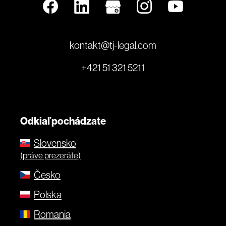
kontakt@tj-legal.com
+421 51 321 5211
Odkiaľ pochádzate
Slovensko
(práve prezeráte)
Česko
Polska
Romania