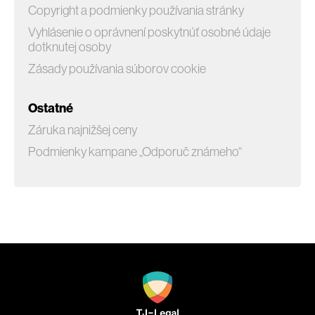
Copyright a podmienky používania stránky
Vyhlásenie o oprávnení poskytnúť osobné údaje
dotknutej osoby
Zásady používania súborov cookie
Ostatné
Záruka najnižšej ceny
Podmienky kampane „Odporuč známeho“