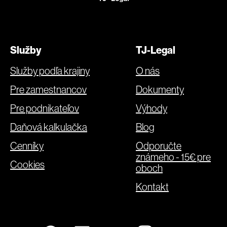
Služby
TJ-Legal
Služby podľa krajiny
O nás
Pre zamestnancov
Dokumenty
Pre podnikateľov
Výhody
Daňová kalkulačka
Blog
Cenníky
Odporučte
známeho - 15€ pre
Cookies
oboch
Kontakt