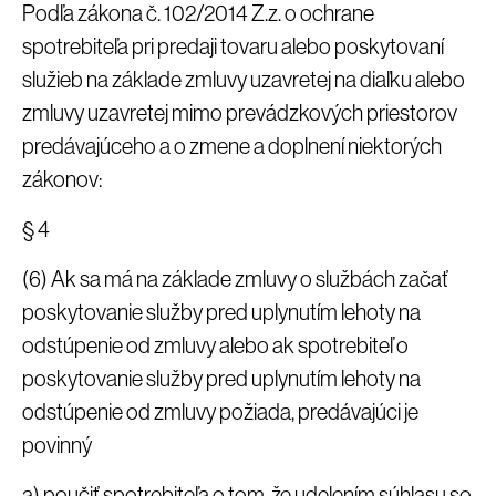
Podľa zákona č. 102/2014 Z.z. o ochrane
spotrebiteľa pri predaji tovaru alebo poskytovaní
služieb na základe zmluvy uzavretej na diaľku alebo
zmluvy uzavretej mimo prevádzkových priestorov
predávajúceho a o zmene a doplnení niektorých
zákonov:
§ 4
(6) Ak sa má na základe zmluvy o službách začať
poskytovanie služby pred uplynutím lehoty na
odstúpenie od zmluvy alebo ak spotrebiteľ o
poskytovanie služby pred uplynutím lehoty na
odstúpenie od zmluvy požiada, predávajúci je
povinný
a) poučiť spotrebiteľa o tom, že udelením súhlasu so