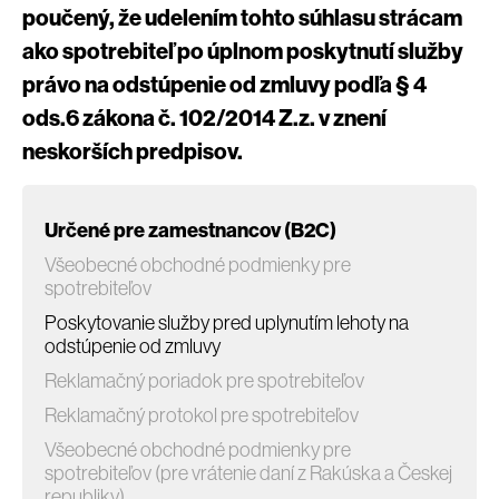
poučený, že udelením tohto súhlasu strácam
ako spotrebiteľ po úplnom poskytnutí služby
právo na odstúpenie od zmluvy podľa § 4
ods.6 zákona č. 102/2014 Z.z. v znení
neskorších predpisov.
Určené pre zamestnancov (B2C)
Všeobecné obchodné podmienky pre
spotrebiteľov
Poskytovanie služby pred uplynutím lehoty na
odstúpenie od zmluvy
Reklamačný poriadok pre spotrebiteľov
Reklamačný protokol pre spotrebiteľov
Všeobecné obchodné podmienky pre
spotrebiteľov (pre vrátenie daní z Rakúska a Českej
republiky)