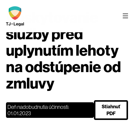
Poskytovanie
služby pred
uplynutím lehoty
na odstúpenie od
zmluvy
Deň nadobudnutia účinnosti:
Stiahnuť
01.01.2023
PDF